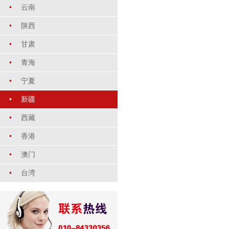
•
云南
•
陕西
•
甘肃
•
青海
•
宁夏
•
新疆
•
西藏
•
香港
•
澳门
•
台湾