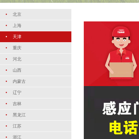
•
北京
•
上海
•
天津
•
重庆
•
河北
•
山西
•
内蒙古
•
辽宁
•
吉林
•
黑龙江
•
江苏
•
浙江