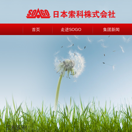
首页
走进SOGO
集团新闻
工程实例
/